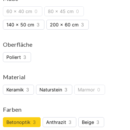
60 × 40 cm
0
80 × 45 cm
0
140 × 50 cm
3
200 × 60 cm
3
Oberfläche
Poliert
3
Material
Keramik
3
Naturstein
3
Marmor
0
Farben
Betonoptik
3
Anthrazit
3
Beige
3