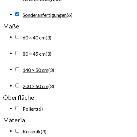
Sonderanfertigungen
(
6
)
Maße
60 × 40 cm
(
3
)
80 × 45 cm
(
3
)
140 × 50 cm
(
3
)
200 × 60 cm
(
3
)
Oberfläche
Poliert
(
6
)
Material
Keramik
(
3
)