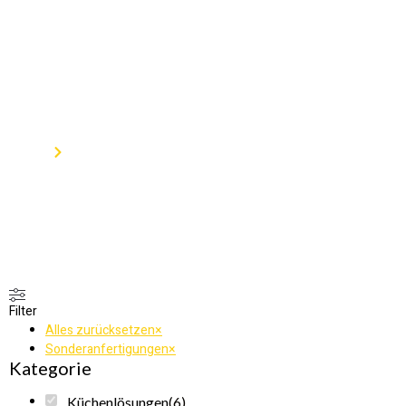
Produktkatalog
Home
Produkte
Filter
Alles zurücksetzen
×
Sonderanfertigungen
×
Kategorie
Küchenlösungen
(
6
)