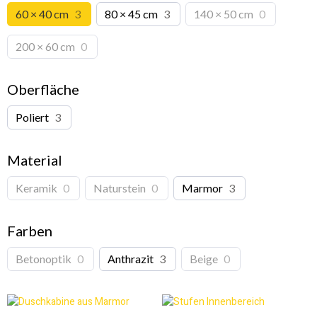
60 × 40 cm
3
80 × 45 cm
3
140 × 50 cm
0
200 × 60 cm
0
Oberfläche
Poliert
3
Material
Keramik
0
Naturstein
0
Marmor
3
Farben
Betonoptik
0
Anthrazit
3
Beige
0