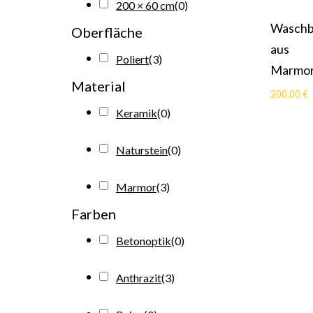
200 × 60 cm
(
0
)
Waschb
Oberfläche
aus
Poliert
(
3
)
Marmo
Material
200,00
€
Keramik
(
0
)
Naturstein
(
0
)
Marmor
(
3
)
Farben
Betonoptik
(
0
)
Anthrazit
(
3
)