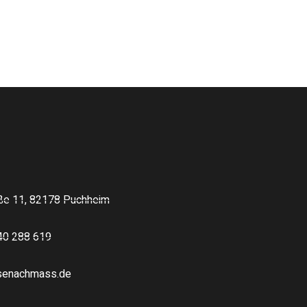
ße 11, 82178 Puchheim
40 288 619
esenachmass.de