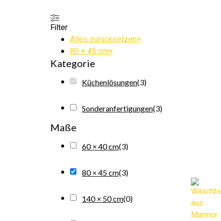
Filter
Alles zurücksetzen
×
80 × 45 cm
×
Kategorie
Küchenlösungen
(
3
)
Sonderanfertigungen
(
3
)
Maße
60 × 40 cm
(
3
)
80 × 45 cm
(
3
)
140 × 50 cm
(
0
)