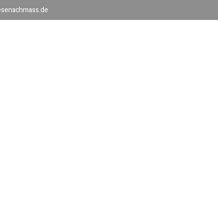
iesenachmass.de
HOME
LEISTUNGEN
PRODUKTE
K