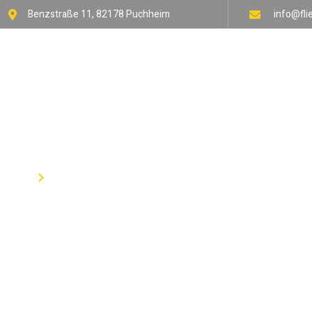
Benzstraße 11, 82178 Puchheim
info@fl
Produktkatalog
Home
Produkte